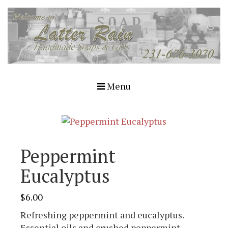
Menu
Peppermint
Eucalyptus
$
6.00
Refreshing peppermint and eucalyptus.
Essential oils and crushed peppermint